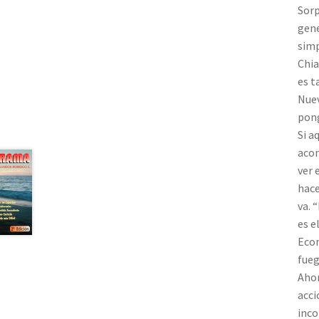
Sorp
gene
simp
Chia
es t
Nuev
pong
Si a
acon
ver 
hace
va. 
es e
Econ
fueg
Ahor
acci
inco