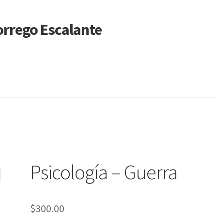
Borrego Escalante
n nosotros
Mi cuenta
Noticias
Pago SBE
Psicología – Guerra
$
300.00