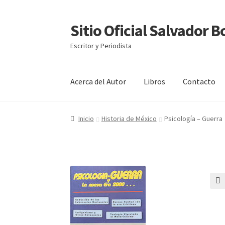
Sitio Oficial Salvador 
Ir
Ir
a
al
Escritor y Periodista
la
contenido
navegación
Acerca del Autor
Libros
Contacto
Inicio
Acerca del Autor
Carrito
Comunícate co
Inicio
Historia de México
Psicología – Guerra