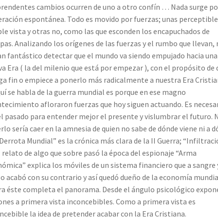
rendentes cambios ocurren de uno a otro confín … Nada surge po
ración espontánea. Todo es movido por fuerzas; unas perceptible
le vista y otras no, como las que esconden los encapuchados de
pas. Analizando los orígenes de las fuerzas y el rumbo que llevan,
an fantástico detectar que el mundo va siendo empujado hacia una
a Era ( la del milenio que está por empezar ), con el propósito de 
a fin o empiece a ponerlo más radicalmente a nuestra Era Cristia
quí se habla de la guerra mundial es porque en ese magno
tecimiento afloraron fuerzas que hoy siguen actuando. Es necesa
el pasado para entender mejor el presente y vislumbrar el futuro. 
rlo sería caer en la amnesia de quien no sabe de dónde viene ni a 
“Derrota Mundial” es la crónica más clara de la II Guerra; “Infiltrac
l relato de algo que sobre pasó la época del espionaje “Arma
ómica” explica los móviles de un sistema financiero que a sangre 
o acabó con su contrario y así quedó dueño de la economía mundia
a éste completa el panorama. Desde el ángulo psicológico expon
ones a primera vista inconcebibles. Como a primera vista es
ncebible la idea de pretender acabar con la Era Cristiana.