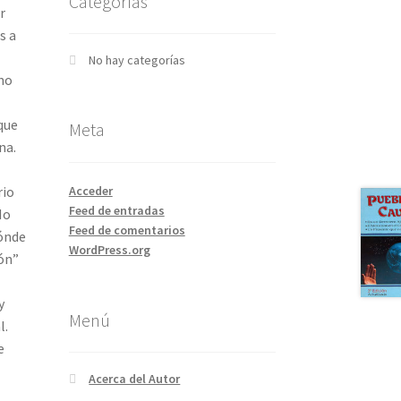
Categorías
r
s a
No hay categorías
 no
que
Meta
na.
rio
Acceder
Feed de entradas
No
Feed de comentarios
dónde
WordPress.org
ión”
y
Menú
l.
e
Acerca del Autor