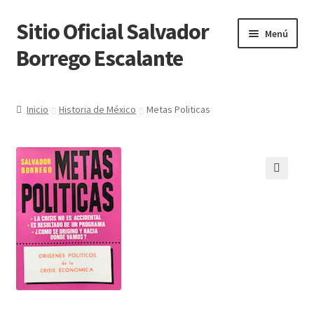
Sitio Oficial Salvador
Ir
Ir
Menú
a
al
Borrego Escalante
la
contenido
navegación
Inicio
Inicio
Historia de México
Metas Politicas
Acerca del Autor
Carrito
Comunícate con nosotros
Mi cuenta
Noticias
Pago SBE