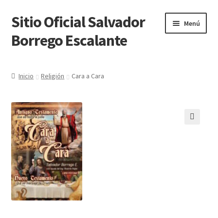
Sitio Oficial Salvador
Ir
Ir
Menú
a
al
Borrego Escalante
la
contenido
navegación
Inicio
Inicio
Religión
Cara a Cara
Acerca del Autor
Carrito
Comunícate con nosotros
Mi cuenta
Noticias
Pago SBE